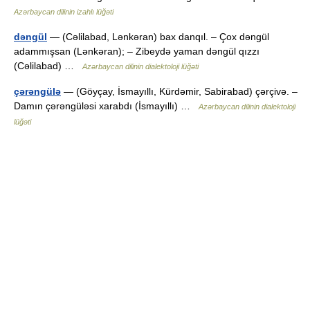
Azərbaycan dilinin izahlı lüğəti
dəngül
— (Cəlilabad, Lənkəran) bax danqıl. – Çox dəngül
adammışsan (Lənkəran); – Zibeydə yaman dəngül qızzı
(Cəlilabad) …
Azərbaycan dilinin dialektoloji lüğəti
çərəngülə
— (Göyçay, İsmayıllı, Kürdəmir, Sabirabad) çərçivə. –
Damın çərəngüləsi xarabdı (İsmayıllı) …
Azərbaycan dilinin dialektoloji
lüğəti