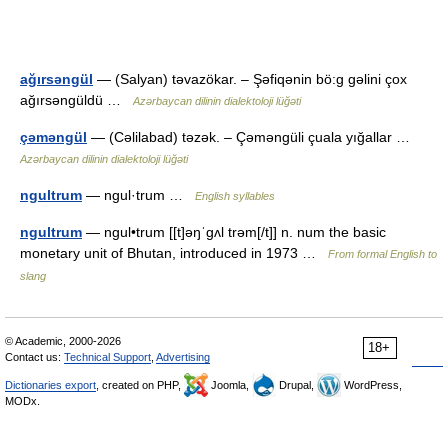
ağırsəngül
— (Salyan) təvazökar. – Şəfiqənin bö:g gəlini çox
ağırsəngüldü …
Azərbaycan dilinin dialektoloji lüğəti
çəməngül
— (Cəlilabad) təzək. – Çəməngüli çuala yığallar …
Azərbaycan dilinin dialektoloji lüğəti
ngultrum
— ngul·trum …
English syllables
ngultrum
— ngul•trum [[t]əŋˈgʌl trəm[/t]] n. num the basic
monetary unit of Bhutan, introduced in 1973 …
From formal English to
slang
© Academic, 2000-2026
18+
Contact us:
Technical Support
,
Advertising
Dictionaries export
, created on PHP,
Joomla,
Drupal,
WordPress,
MODx.