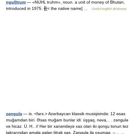
ngul|trum
— «NUHL truhm», noun. a unit of money of Bhutan,
introduced in 1975: ╂[< the native name] …
Useful english dictionary
zəngulə
— is. <fars.> Azərbaycan klassik musiqisində: 12 əsas
muğamdan biri. Əsas muğam bunlar idi: üşşaq, nəva, . . zəngulə
və hicaz. Ü. H.. // Hər bir xanəndəyə xas olan iki qonşu tonun tez
təkrarından əmələ gələn titrək səs. Zəngulə ilə oxumaq. –… …